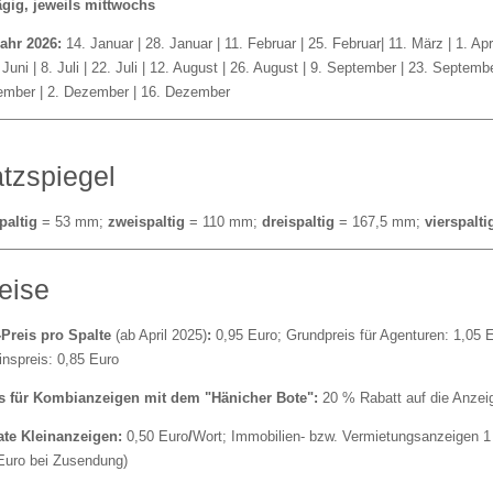
ägig, jeweils mittwochs
Jahr 2026:
14. Januar | 28. Januar | 11. Februar | 25. Februar| 11. März | 1. April
. Juni | 8. Juli | 22. Juli | 12. August | 26. August | 9. September | 23. Septem
mber | 2. Dezember | 16. Dezember
tzspiegel
paltig
= 53 mm;
zweispaltig
= 110 mm;
dreispaltig
= 167,5 mm;
vierspalti
eise
Preis pro Spalte
(ab April 2025)
:
0,95 Euro; Grundpreis für Agenturen: 1,05 E
inspreis: 0,85 Euro
s für Kombianzeigen mit dem "Hänicher Bote":
20 % Rabatt auf die Anzei
ate Kleinanzeigen:
0,50 Euro
/
Wort; Immobilien- bzw. Vermietungsanzeigen 1 
Euro bei Zusendung)