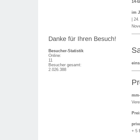
14-t
im 
| 24
Nove
Danke für Ihren Besuch!
Sa
Besucher-Statistik
Online:
11
eins
Besucher gesamt:
2.026.388
Pr
mm-
Vere
Prei
priv
+ 5 