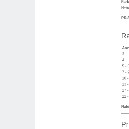
Far
Nett
PR-
Ra
Anz
3
4
5 - 
7 - 
10 -
13 -
17 -
21 -
Natü
Pr