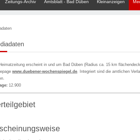
Zeitungs-Archiv
Amtsblatt - Bad Düben
Kleinanzeigen
Med
adaten
diadaten
Heimatzeitung erscheint in und um Bad Düben (Radius ca. 15 km flächendec
epage
www.duebener-wochenspiegel.de
. Integriert sind die amtlichen Ve
en.
lage:
12.900
rteilgebiet
scheinungsweise