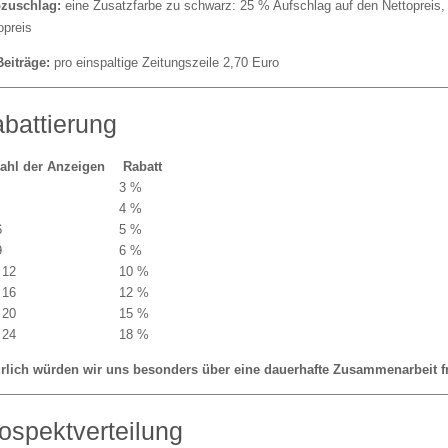
bzuschlag:
eine Zusatzfarbe zu schwarz: 25 % Aufschlag auf den Nettopreis,
opreis
Beiträge:
pro einspaltige Zeitungszeile 2,70 Euro
battierung
ahl der Anzeigen
Rabatt
3 %
4 %
6
5 %
9
6 %
 12
10 %
 16
12 %
 20
15 %
 24
18 %
rlich würden wir uns besonders über eine dauerhafte Zusammenarbeit f
ospektverteilung