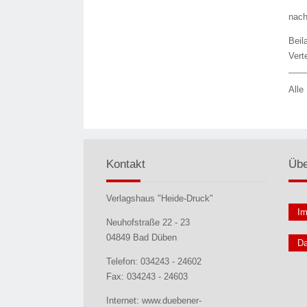
nach
Beil
Vert
Alle
Kontakt
Übe
Verlagshaus "Heide-Druck"
I
Neuhofstraße 22 - 23
04849 Bad Düben
Da
Telefon: 034243 - 24602
Fax: 034243 - 24603
Internet: www.duebener-