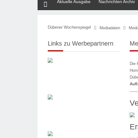
Aktuelle Ausgabe
Nachrichten Archiv
Dübener Wochenspiegel
Mediadaten
Medi
Links zu Werbepartnern
Me
Die 
Hom
Düb
Auf
Ve
Er