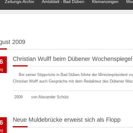
Zeitungs-Archiv
Amtsblatt - Bad Düben
Kleinanzeigen
Med
gust 2009
Christian Wulff beim Dübener Wochenspiegel
6
ug
Bei seiner Stippvisite in Bad Düben führte der Ministerpräsident 
Christian Wulff auch Gespräche mit dem Redakteur des Dübener Woc
2009
von Alexander Schütz
Neue Muldebrücke erweist sich als Flopp
6
ug