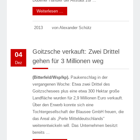
Dübener Händler der Altstadt zur ...
Weiterlesen …
2013
von Alexander Schütz
Goitzsche verkauft: Zwei Drittel
04
gehen für 3 Millionen weg
Dez
(Bitterfeld/Wsp/kp).
Paukenschlag in der
vergangenen Woche: Etwa zwei Drittel des
Goitzschesees plus eine etwa 300 Hektar große
Landfläche wurden für 2,9 Millionen Euro verkauft.
Über den Erwerb konnte sich eine
Tochtergesellschaft der Blausee GmbH freuen, die
das Areal als „Perle Mitteldeutschlands“
weiterentwickeln will. Das Unternehmen besitzt
bereits ...