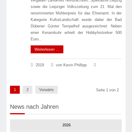
vergaben Landkreis Nord­sachsen, Sparkasse Leipzig
sowie die Leipziger Volkszeitung zum 21. Mal den
renommierten Mühlenpreis für das Ehrenamt. In der
Kategorie KulturLandschaft wurde dabei der Bad
Dübener Günter Tempelhof ausgezeichnet. Neben
einer Keramikuhr erhielt der Hobbyhistoriker 500
Euro...
Weiterlesen …
2019
von Kevin Phillipp
1
2
Vorwärts
Seite 1 von 2
News nach Jahren
2026