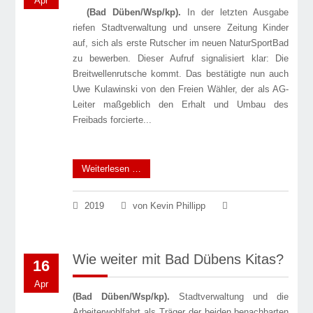
Apr
(Bad Düben/Wsp/kp).
In der letzten Ausgabe
riefen Stadtverwaltung und unsere Zeitung Kinder
auf, sich als erste Rutscher im neuen NaturSportBad
zu bewerben. Dieser Aufruf signalisiert klar: Die
Breitwellenrutsche kommt. Das bestätigte nun auch
Uwe Kulawinski von den Freien Wähler, der als AG-
Leiter maßgeblich den Erhalt und Umbau des
Freibads forcierte...
Weiterlesen …
2019
von Kevin Phillipp
Wie weiter mit Bad Dübens Kitas?
16
Apr
(Bad Düben/Wsp/kp).
Stadtverwaltung und die
Arbeiterwohlfahrt als Träger der beiden benachbarten