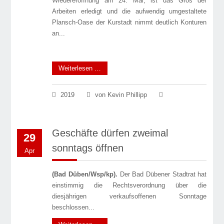
Wiedereröffnung am 24. Mai, ist das Gros der
Arbeiten erledigt und die aufwendig umgestaltete
Plansch-Oase der Kurstadt nimmt deutlich Konturen
an...
Weiterlesen …
2019
von Kevin Phillipp
Geschäfte dürfen zweimal
29
sonntags öffnen
Apr
(Bad Düben/Wsp/kp).
Der Bad Dübener Stadtrat hat
einstimmig die Rechtsverordnung über die
diesjährigen verkaufsoffenen Sonntage
beschlossen...