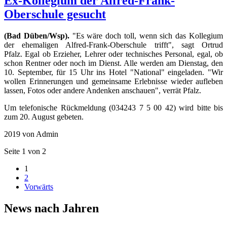
Ex-Kollegium der Alfred-Frank-
Oberschule gesucht
(Bad Düben/Wsp).
"Es wäre doch toll, wenn sich das Kollegium
der ehemaligen Al­fred-Frank-Oberschule trifft", sagt Ortrud
Pfalz. Egal ob Erzieher, Lehrer oder technisches Personal, egal, ob
schon Rentner oder noch im Dienst. Alle werden am Dienstag, den
10. September, für 15 Uhr ins Hotel "National" eingeladen. "Wir
wollen Erinnerungen und gemeinsame Erlebnisse wieder aufleben
lassen, Fotos oder andere Andenken anschauen", verrät Pfalz.
Um telefonische Rückmeldung (034243 7 5 00 42) wird bitte bis
zum 20. August gebeten.
2019
von Admin
Seite 1 von 2
1
2
Vorwärts
News nach Jahren