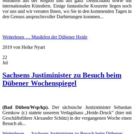
Musikern aus der Region und aus ganz Deutschland sowie mit
internationalen Künstlern. Einige fantastische Konzerte liegen noch
vor uns und wir verraten Ihnen, wo Sie in den kommenden Tagen in
den Genuss anspruchsvoller Darbietungen kommen...
Weiterlesen …
Musikfest der Dübener Heide
2019
von Heike Nyari
22
Jul
Sachsens Justiminister zu Besuch beim
Dübener Wochenspiegel
(Bad Düben/Wsp/kp).
Der sächsische Justizminister Sebastian
Gemkow (r.) stattete unserem Verlagshaus „Heide-Druck" (hier mit
Geschäftsführer Alexander Schütz) in der vergangenen Woche einen
Besuch ab...
Weiterlesen …
Sachsens Justiminister zu Besuch beim Dübener