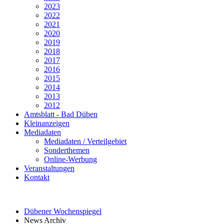
2023
2022
2021
2020
2019
2018
2017
2016
2015
2014
2013
2012
Amtsblatt - Bad Düben
Kleinanzeigen
Mediadaten
Mediadaten / Verteilgebiet
Sonderthemen
Online-Werbung
Veranstaltungen
Kontakt
Dübener Wochenspiegel
News Archiv