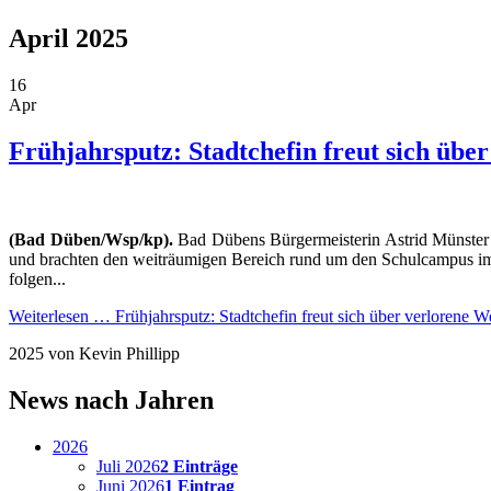
April 2025
16
Apr
Frühjahrsputz: Stadtchefin freut sich übe
(Bad Düben/Wsp/kp).
Bad Dübens Bürgermeisterin Astrid Münster 
und brachten den weiträumigen Bereich rund um den Schulcampus im 
folgen...
Weiterlesen …
Frühjahrsputz: Stadtchefin freut sich über verlorene W
2025
von Kevin Phillipp
News nach Jahren
2026
Juli 2026
2 Einträge
Juni 2026
1 Eintrag