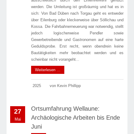
ausschließlich durch den Linienverkehr genutzt
werden. Die Umleitung ist großräumig und hat es in
sich: Von Bad Düben nach Torgau geht es entweder
über Eilenburg oder kleckerweise über Söllichau und
Kossa. Die Fahrbahnerneuerung war notwendig, stellt
jedoch logischerweise Pendler sowie
Gewerbetreibende und Gastronomen auf eine harte
Geduldsprobe. Erst recht, wenn obendrein keine
Bautätigkeiten mehr beobachtet werden und es
scheinbar nicht vorangeht...
Weiterlesen …
2025
von Kevin Phillipp
Ortsumfahrung Wellaune:
27
Archäologische Arbeiten bis Ende
Mai
Juni