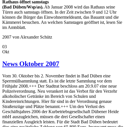
Rathaus öffnet samstags
(Bad Düben/Wsp/as).
Ab Januar 2008 wird das Rathaus seine
Türen auch samstags öffnen. In der Zeit zwischen 9 und 12 Uhr
können die Bürger das Einwohnermeldeamt, das Bauamt und die
Kämmerei besuchen. An welchen Samstagen geöffnet ist, lesen Sie
im Amtsblatt.
2007
von Alexander Schütz
03
Okt
News Oktober 2007
Vom 30. Oktober bis 2. November findet in Bad Düben eine
Sperrmüllsammlung statt. Es ist die letzte Sammlung vor dem
Frühjahr 2008.+++ Der Stadtrat beschloss am 20.9.07 eine neue
Polizeiverordnung. Neu verankert ist das Verbot für den Verzehr
alkoholischer Getränke im Bereich von Schulen und
Kindereinrichtungen. Hier für sind in der Verordnung genaue
Straßenzüge und Plätze benannt.+++ Um den Verlust des
Geschäftsjahres 2006 der Kurbetriebsgesellschaft Dübener Heide
mbH auszugleichen, müssen die drei Gesellschafter einen
finanziellen Ausgleich leisten. Für die Stadt Bad Düben bedeutet
dies eine zusätzliche Zahlung von 65.800 Euro. Insgesamt muss die