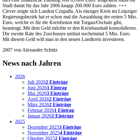
Stadt damit für das Jahr 2006 knapp 200.000 Euro zahlen. +++
Clever zeigte sich Landrat Czupalla. Als einziger Kreis im Leipziger
Regierungsbezirk hat er schon mal die Auszahlung der ersten 5 Mio.
Euro, welche es für die Kreisfusion mit Torgau/Oschatz gibt,
beantragt. Mit dem Geld möchte er den Kreishaushalt konsolidieren.
Die zweite Rate des Zuschusses umfast nocheinmal 5 Mio. Euro.
Mit diesem Geld will man in den neuen Landkreis investieren.
2007
von Alexander Schütz
News nach Jahren
2026
Juli 2026
2 Einträge
Juni 2026
1 Eintrag
Mai 2026
3 Einträge
April 2026
2 Einträge
März 2026
2 Einträge
Februar 2026
1 Eintrag
Januar 2026
2 Einträge
2025
Dezember 2025
3 Einträge
November 2025
4 Einträge
Oktober 2025
2 Einträge