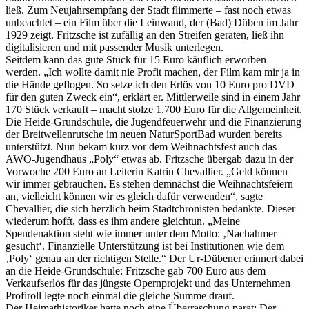
ließ. Zum Neujahrsempfang der Stadt flimmerte – fast noch etwas
unbeachtet – ein Film über die Leinwand, der (Bad) Düben im Jahr
1929 zeigt. Fritzsche ist zufällig an den Streifen geraten, ließ ihn
digitalisieren und mit passender Musik unterlegen.
Seitdem kann das gute Stück für 15 Euro käuflich erworben
werden. „Ich wollte damit nie Profit machen, der Film kam mir ja in
die Hände geflogen. So setze ich den Erlös von 10 Euro pro DVD
für den guten Zweck ein“, erklärt er. Mittlerweile sind in einem Jahr
170 Stück verkauft – macht stolze 1.700 Euro für die Allgemeinheit.
Die Heide-Grundschule, die Jugendfeuerwehr und die Finanzierung
der Breitwellenrutsche im neuen NaturSportBad wurden bereits
unterstützt. Nun bekam kurz vor dem Weihnachtsfest auch das
AWO-Jugendhaus „Poly“ etwas ab. Fritzsche übergab dazu in der
Vorwoche 200 Euro an Leiterin Katrin Chevallier. „Geld können
wir immer gebrauchen. Es stehen demnächst die Weihnachtsfeiern
an, vielleicht können wir es gleich dafür verwenden“, sagte
Chevallier, die sich herzlich beim Stadtchronisten bedankte. Dieser
wiederum hofft, dass es ihm andere gleichtun. „Meine
Spendenaktion steht wie immer unter dem Motto: ‚Nachahmer
gesucht‘. Finanzielle Unterstützung ist bei Institutionen wie dem
‚Poly‘ genau an der richtigen Stelle.“ Der Ur-Dübener erinnert dabei
an die Heide-Grundschule: Fritzsche gab 700 Euro aus dem
Verkaufserlös für das jüngste Opernprojekt und das Unternehmen
Profiroll legte noch einmal die gleiche Summe drauf.
Der Heimathistoriker hatte noch eine Überraschung parat: Der