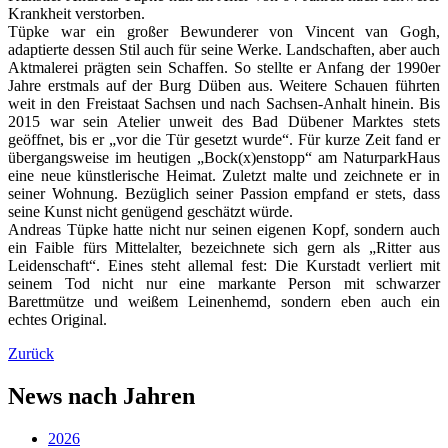
Krankheit verstorben.
Tüpke war ein großer Bewunderer von Vincent van Gogh,
adaptierte dessen Stil auch für seine Werke. Landschaften, aber auch
Aktmalerei prägten sein Schaffen. So stellte er Anfang der 1990er
Jahre erstmals auf der Burg Düben aus. Weitere Schauen führten
weit in den Freistaat Sachsen und nach Sachsen-Anhalt hinein. Bis
2015 war sein Atelier unweit des Bad Dübener Marktes stets
geöffnet, bis er „vor die Tür gesetzt wurde“. Für kurze Zeit fand er
übergangsweise im heutigen „Bock(x)enstopp“ am NaturparkHaus
eine neue künstlerische Heimat. Zuletzt malte und zeichnete er in
seiner Wohnung. Bezüglich seiner Passion empfand er stets, dass
seine Kunst nicht genügend geschätzt würde.
Andreas Tüpke hatte nicht nur seinen eigenen Kopf, sondern auch
ein Faible fürs Mittelalter, bezeichnete sich gern als „Ritter aus
Leidenschaft“. Eines steht allemal fest: Die Kurstadt verliert mit
seinem Tod nicht nur eine markante Person mit schwarzer
Barettmütze und weißem Leinenhemd, sondern eben auch ein
echtes Original.
Zurück
News nach Jahren
2026