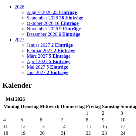
2026
August 2026
25 Einträge
September 2026
26 Einträge
Oktober 2026
16 Einträge
November 2026
9 Einträge
Dezember 2026
6 Einträge
2027
Januar 2027
2 Einträge
Februar 2027
2 Einträge
März 2027
5 Einträge
April 2027
5 Einträge
Mai 2027
5 Einträge
Juni 2027
2 Einträge
Kalender
Mai 2026
Mo
ntag
Di
enstag
Mi
ttwoch
Do
nnerstag
Fr
eitag
Sa
mstag
So
nnta
1
2
3
4
5
6
7
8
9
10
11
12
13
14
15
16
17
18
19
20
21
22
23
24