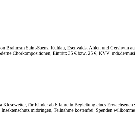
 Brahmsm Saint-Saens, Kuhlau, Esenvalds, Ählen und Gershwin aus v
oderne Chorkompositionen, Eintritt: 35 € bzw. 25 €, KVV: mdr.de/mu
Kiesewetter, für Kinder ab 6 Jahre in Begleitung eines Erwachsenen sow
 Insektenschutz mitbringen, Teilnahme kostenfrei, Spenden willkomm