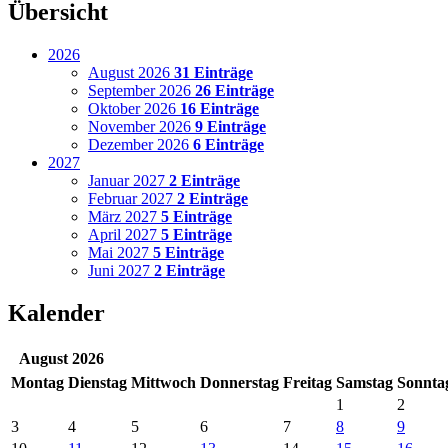
Übersicht
2026
August 2026
31 Einträge
September 2026
26 Einträge
Oktober 2026
16 Einträge
November 2026
9 Einträge
Dezember 2026
6 Einträge
2027
Januar 2027
2 Einträge
Februar 2027
2 Einträge
März 2027
5 Einträge
April 2027
5 Einträge
Mai 2027
5 Einträge
Juni 2027
2 Einträge
Kalender
August 2026
Mo
ntag
Di
enstag
Mi
ttwoch
Do
nnerstag
Fr
eitag
Sa
mstag
So
nnta
1
2
3
4
5
6
7
8
9