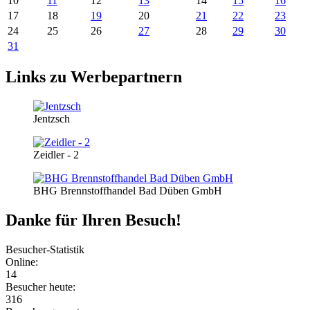
10
11
12
13
14
15
16
17
18
19
20
21
22
23
24
25
26
27
28
29
30
31
Links zu Werbepartnern
Jentzsch
Zeidler - 2
BHG Brennstoffhandel Bad Düben GmbH
Danke für Ihren Besuch!
Besucher-Statistik
Online:
14
Besucher heute:
316